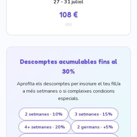
27 - 31 juliol
108 €
Descomptes acumulables fins al
30%
Aprofita els descomptes per inscriure el teu fill/a
a més setmanes o si compleixes condicions
especials.
2 setmanes · 10%
3 setmanes · 15%
4+ setmanes · 20%
2 germans · +5%