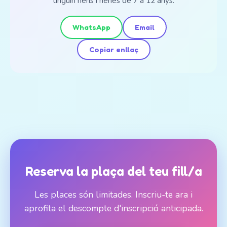
tinguin nens i nenes de 7 a 12 anys.
WhatsApp
Email
Copiar enllaç
Reserva la plaça del teu fill/a
Les places són limitades. Inscriu-te ara i
aprofita el descompte d'inscripció anticipada.