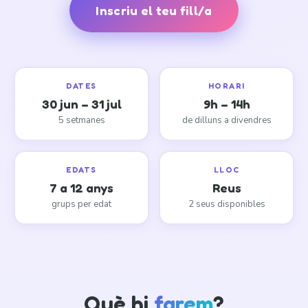
Inscriu el teu fill/a
DATES
HORARI
30 jun – 31 jul
9h – 14h
5 setmanes
de dilluns a divendres
EDATS
LLOC
7 a 12 anys
Reus
grups per edat
2 seus disponibles
Què hi
farem
?